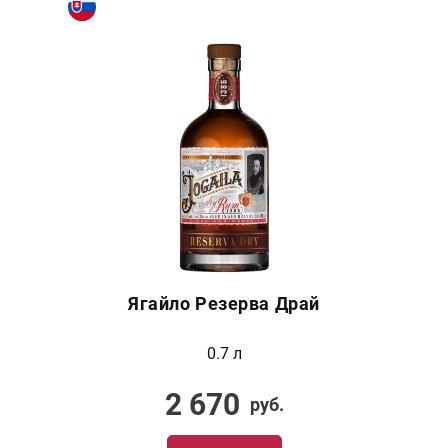
Ягайло Резерва Драй
0.7 л
2 670
руб.