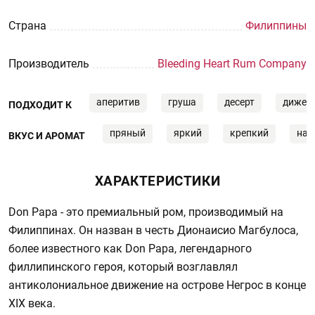
Страна
Филиппины
Производитель
Bleeding Heart Rum Company
аперитив
груша
десерт
дижес
ПОДХОДИТ К
пряный
яркий
крепкий
на
ВКУС И АРОМАТ
ХАРАКТЕРИСТИКИ
Don Papa - это премиальный ром, производимый на
Филиппинах. Он назван в честь Дионаисио Магбулоса,
более известного как Don Papa, легендарного
филлипинского героя, который возглавлял
антиколониальное движение на острове Негрос в конце
XIX века.