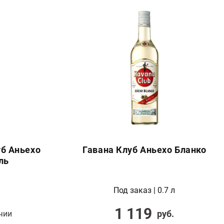
уб Аньехо
Гавана Клуб Аньехо Бланко
ль
Под заказ | 0.7 л
1 119
руб.
чии