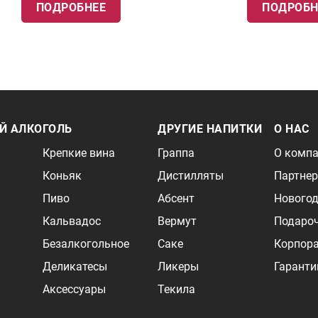
ПОДРОБНЕЕ
ПОДРОБН
Й АЛКОГОЛЬ
ДРУГИЕ НАПИТКИ
О НАС
Крепкие вина
Граппа
О комп
Коньяк
Дистилляты
Партне
Пиво
Абсент
Новогод
Кальвадос
Вермут
Подаро
Безалкогольное
Саке
Корпор
Деликатесы
Ликеры
Гаранти
Аксессуары
Текила