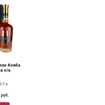
ион Коиба
в п/к
0.7 л
руб.