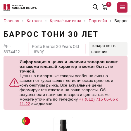
0
Главная
Каталог
Креплёные вина
Портвейн
Баррос Т
БАРРОС ТОНИ 30 ЛЕТ
Арт.
товара нет в
Porto Barros 30 Years Old
Tawny
8974422
наличии
Информация о ценах и наличии товаров носит
ознакомительный характер и может быть не
точной.
Цены на импортные товары особенно сильно
зависят от курса валют, логистических цепочек и
конъюнктуры рынка. Все актуальные цены
формируются ответом на ваши запросы. Об
актуальности наличия товаров и цен вы так же
можете уточнить по телефону
+7 (812) 715 06-66 с
11-22
ежедневно.