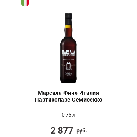
Марсала Фине Италия
Партиколаре Семисекко
0.75 л
2 877
руб.