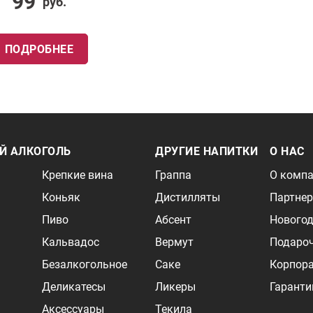
99
руб.
ПОДРОБНЕЕ
Й АЛКОГОЛЬ
ДРУГИЕ НАПИТКИ
О НАС
Крепкие вина
Граппа
О комп
Коньяк
Дистилляты
Партне
Пиво
Абсент
Новогод
Кальвадос
Вермут
Подаро
Безалкогольное
Саке
Корпор
Деликатесы
Ликеры
Гаранти
Аксессуары
Текила