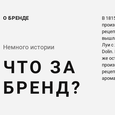
О БРЕНДЕ
В 181
произ
рецеп
вышла
Луи с
Немного истории
Dolin
же ос
ЧТО ЗА
произ
рецеп
арома
БРЕНД?