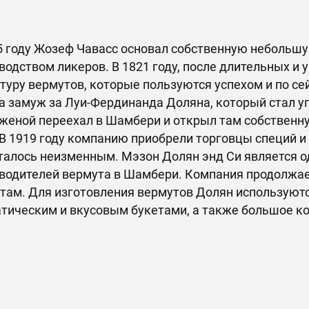
5 году Жозеф Чавасс основал собственную небольшу
водством ликеров. В 1821 году, после длительных и 
туру вермутов, которые пользуются успехом и по сей 
 замуж за Луи-Фердинанда Доляна, который стал у
 женой переехал в Шамбери и открыл там собственн
. В 1919 году компанию приобрели торговцы специй и
талось неизменным. Мэзон Долян энд Си является 
водителей вермута в Шамбери. Компания продолжае
там. Для изготовления вермутов Долян используют
тическим и вкусовым букетами, а также большое ко