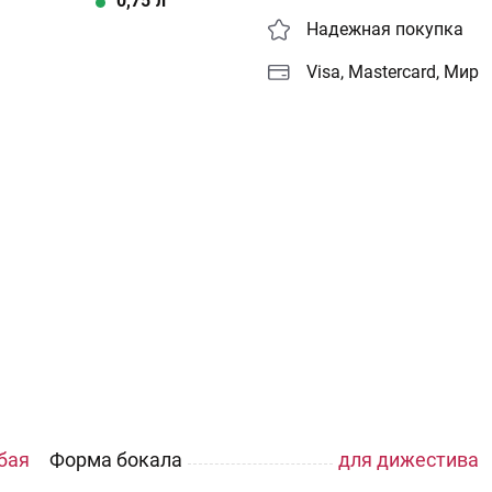
0,75
л
Надежная покупка
Visa, Mastercard, Мир
бая
Форма бокала
для дижестива