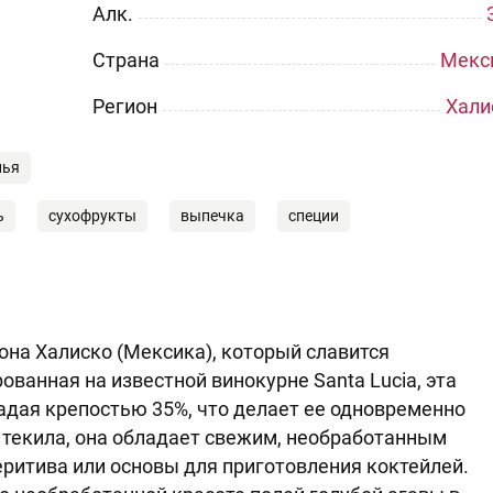
Aлк.
Страна
Мекс
Регион
Хали
нья
ь
сухофрукты
выпечка
специи
иона Халиско (Мексика), который славится
ванная на известной винокурне Santa Lucia, эта
адая крепостью 35%, что делает ее одновременно
я текила, она обладает свежим, необработанным
еритива или основы для приготовления коктейлей.