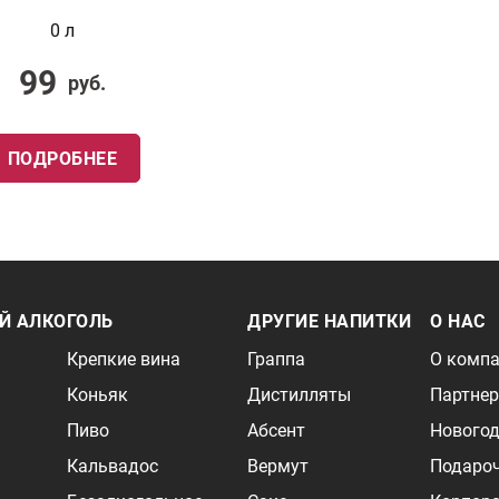
0 л
99
руб.
ПОДРОБНЕЕ
Й АЛКОГОЛЬ
ДРУГИЕ НАПИТКИ
О НАС
Крепкие вина
Граппа
О комп
Коньяк
Дистилляты
Партне
Пиво
Абсент
Новогод
Кальвадос
Вермут
Подаро