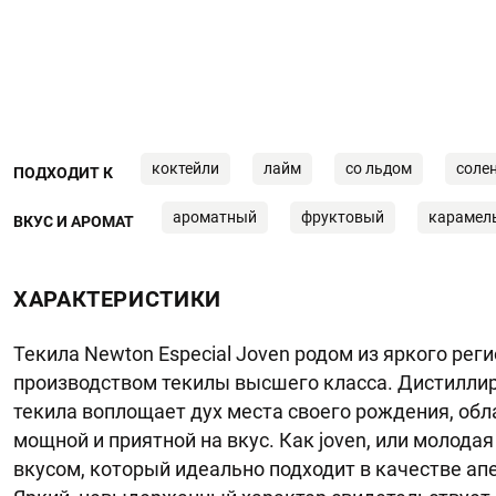
коктейли
лайм
со льдом
соле
ПОДХОДИТ К
ароматный
фруктовый
карамел
ВКУС И АРОМАТ
ХАРАКТЕРИСТИКИ
Текила Newton Especial Joven родом из яркого рег
производством текилы высшего класса. Дистиллиро
текила воплощает дух места своего рождения, обл
мощной и приятной на вкус. Как joven, или молода
вкусом, который идеально подходит в качестве ап