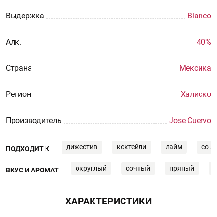
Выдержка
Blanco
Aлк.
40%
Страна
Мексика
Регион
Халиско
Производитель
Jose Cuervo
дижестив
коктейли
лайм
со л
ПОДХОДИТ К
округлый
сочный
пряный
ВКУС И АРОМАТ
ХАРАКТЕРИСТИКИ