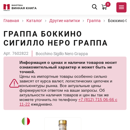
0
Главная
Каталог
Другие напитки
Граппа
Боккино Си
ГРАППА БОККИНО
СИГИЛЛО НЕРО ГРАППА
Арт. 7602822
Bocchino Sigillo Nero Grappa
Информация о ценах и наличии товаров носит
ознакомительный характер и может быть не
точной.
Цены на импортные товары особенно сильно
зависят от курса валют, логистических цепочек и
конъюнктуры рынка. Все актуальные цены
формируются ответом на ваши запросы. Об
актуальности наличия товаров и цен вы так же
можете уточнить по телефону
+7 (812) 715 06-66 с
11-22
ежедневно.