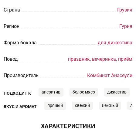
Страна
Грузия
Регион
Гурия
Форма бокала
для дижестива
Повод
праздник, вечеринка, приём
Производитель
Комбинат Анасеули
аперитив
белое мясо
дижестив
ПОДХОДИТ К
пряный
свежий
нежный
ле
ВКУС И АРОМАТ
ХАРАКТЕРИСТИКИ