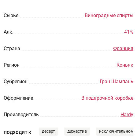
Сырье
Виноградные спирты
Aлк.
41%
Страна
Франция
Регион
Коньяк
Субрегион
Гран Шампань
Оформление
В подарочной коробке
Производитель
Hardy
десерт
дижестив
исключительному
ПОДХОДИТ К