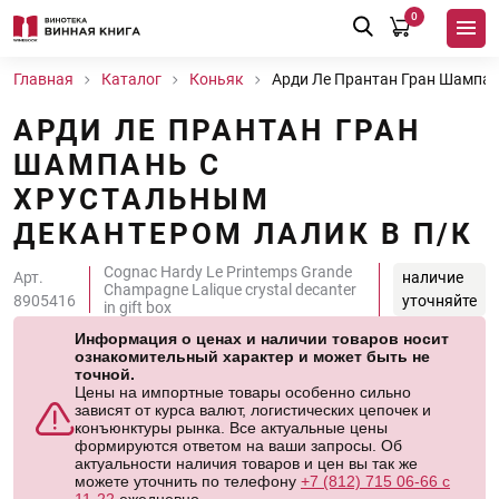
0
Главная
Каталог
Коньяк
Арди Лe Прантан Гран Шампан
АРДИ ЛE ПРАНТАН ГРАН
ШАМПАНЬ С
ХРУСТАЛЬНЫМ
ДЕКАНТЕРОМ ЛАЛИК В П/К
Cognac Hardy Le Printemps Grande
Арт.
наличие
Champagne Lalique crystal decanter
8905416
уточняйте
in gift box
Информация о ценах и наличии товаров носит
ознакомительный характер и может быть не
точной.
Цены на импортные товары особенно сильно
зависят от курса валют, логистических цепочек и
конъюнктуры рынка. Все актуальные цены
формируются ответом на ваши запросы. Об
актуальности наличия товаров и цен вы так же
можете уточнить по телефону
+7 (812) 715 06-66 с