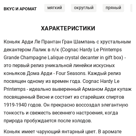
мягкий
округлый
пряный
ц
ВКУС И АРОМАТ
ХАРАКТЕРИСТИКИ
Коньяк Арди Лe Прантан Гран Шампань с хрустальным
декантером Лалик в п/к (Cognac Hardy Le Printemps
Grande Champagne Lalique crystal decanter in gift box) -
это первый релиз уникальной линейки искусных
коньяков Дома Арди - Four Seasons. Каждый релиз
посвящен одному из времен года. Cognac Hardy Le
Printemps - идеально выверенный Арманом Арди купаж
посвященный Весне и состоит из старейших спиртов
1919-1940 годов. Он прекрасно воссоздал элегантную
тонкость и свежесть весеннего настроения, когда
природа пробуждается после холодов.
Коньяк имеет чарующий янтарный цвет. В аромате